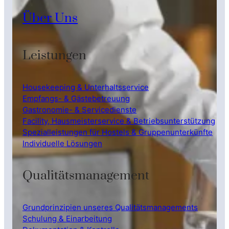
Über Uns
Leistungen
Housekeeping & Unterhaltsservice
Empfangs- & Gästebetreuung
Gastronomie- & Servicedienste
Facility, Hausmeisterservice & Betriebsunterstützung
Spezialleistungen für Hostels & Gruppenunterkünfte
Individuelle Lösungen
Qualitätsmanagement
Grundprinzipien unseres Qualitätsmanagements
Schulung & Einarbeitung