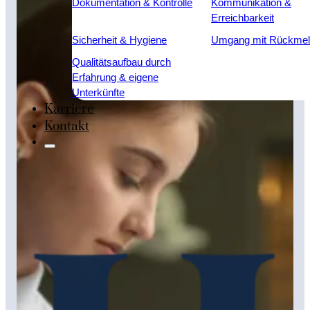
Dokumentation & Kontrolle
Kommunikation &
Erreichbarkeit
Sicherheit & Hygiene
Umgang mit Rückme
Qualitätsaufbau durch
Erfahrung & eigene
Unterkünfte
Karriere
Kontakt