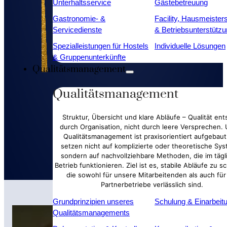
Unterhaltsservice
Gästebetreuung
Gastronomie- &
Facility, Hausmeister
Servicedienste
& Betriebsunterstütz
Spezialleistungen für Hostels
Individuelle Lösungen
& Gruppenunterkünfte
Qualitätsmanagement
Qualitätsmanagement
Gastronomie- &
Struktur, Übersicht und klare Abläufe – Qualität ent
Unterstützende Kräfte für Küche und Ser
durch Organisation, nicht durch leere Versprechen.
Qualitätsmanagement ist praxisorientiert aufgebaut
setzen nicht auf komplizierte oder theoretische Sy
sondern auf nachvollziehbare Methoden, die im tägl
Betrieb funktionieren. Ziel ist es, stabile Abläufe zu s
die sowohl für unsere Mitarbeitenden als auch für
Partnerbetriebe verlässlich sind.
Grundprinzipien unseres
Schulung & Einarbeit
Qualitätsmanagements