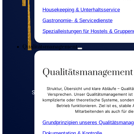
Housekeeping & Unterhaltsservice
Gastronomie- & Servicedienste
Spezialleistungen für Hostels & Gruppen
Qualitätsmanagement
Übe
Qualitätsmanagement
Struktur, Übersicht und klare Abläufe – Qualit
Solide Dienstleistungen. Klare Strukturen.
Versprechen. Unser Qualitätsmanagement ist p
Zusammenarbeit.
komplizierte oder theoretische Systeme, sonder
Betrieb funktionieren. Ziel ist es, stabil
Mitarbeitenden als auch für die
Grundprinzipien unseres Qualitätsmana
Dokumentation & Kontrolle