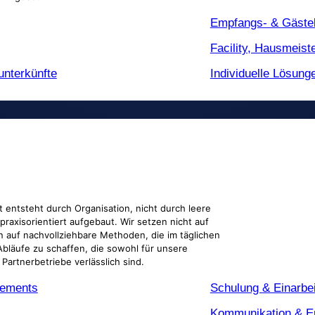
Empfangs- & Gäste
Facility, Hausmeist
unterkünfte
Individuelle Lösung
r Uns
ät entsteht durch Organisation, nicht durch leere
 Verlässliche
raxisorientiert aufgebaut. Wir setzen nicht auf
n auf nachvollziehbare Methoden, die im täglichen
e Abläufe zu schaffen, die sowohl für unsere
 Partnerbetriebe verlässlich sind.
gements
Schulung & Einarbe
Kommunikation & Er