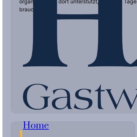
organisiert und dort unterstützt, wo es im Tag
braucht.
Home