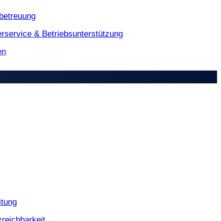
betreuung
erservice & Betriebsunterstützung
en
itung
reichbarkeit