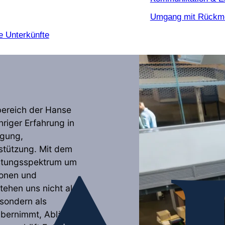
Umgang mit Rückm
e Unterkünfte
bereich der Hanse
riger Erfahrung in
igung,
stützung. Mit dem
istungsspektrum um
ionen und
tehen uns nicht als
, sondern als
 übernimmt, Abläufe