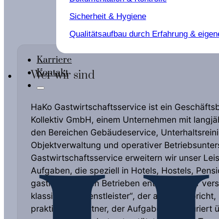
Sicherheit & Hygiene
Qualitätsaufbau durch Erfahrung & eigen
Karriere
Kontakt
Wer wir sind
HaKo Gastwirtschaftsservice ist ein Geschäfts
Kollektiv GmbH, einem Unternehmen mit langjäh
den Bereichen Gebäudeservice, Unterhaltsrein
Objektverwaltung und operativer Betriebsunter
Gastwirtschaftsservice erweitern wir unser Le
Aufgaben, die speziell in Hotels, Hostels, Pens
gastronomischen Betrieben entstehen. Wir vers
klassischer „Dienstleister“, der alles verspricht
praktischer Partner, der Aufgaben strukturiert